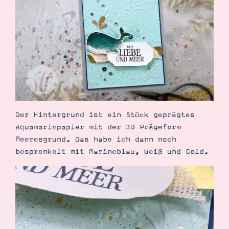
Demonstrator werden
Blog
Gutscheine
Produkte erklärt
Über mich
Über Stampin’ Up!
Der Hintergrund ist ein Stück geprägtes
Aquamarinpapier mit der 3D Prägeform
Tipps & Tricks
Meeresgrund. Das habe ich dann noch
Ordnungstipps
besprenkelt mit Marineblau, Weiß und Gold.