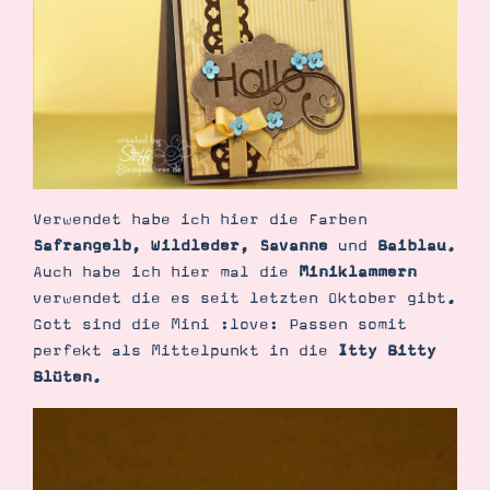
Demonstrator werden
Blog
Gutscheine
Produkte erklärt
Über mich
Über Stampin’ Up!
Verwendet habe ich hier die Farben
Safrangelb
,
Wildleder
,
Savanne
und
Baiblau
.
Auch habe ich hier mal die
Miniklammern
Tipps & Tricks
verwendet die es seit letzten Oktober gibt.
Ordnungstipps
Gott sind die Mini :love: Passen somit
perfekt als Mittelpunkt in die
Itty Bitty
Blüten
.