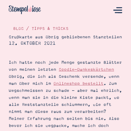
BLOG
/
TIPPS & TRICKS
Grußkarte aus übrig gebliebenen Stanzteilen
12. OKTOBER 2021
Hier Starten
Katalog
Ich hatte noch jede Menge gestanzte Blätter
Bestellen
von meinen letzten
Goodie-Dankeskärtchen
Kontakt
übrig, die ich als Geschenk versende, wenn
man über mich im
Onlineshop bestellt
. Zum
Wegschmeissen zu schade - aber mal ehrlich,
wenn man sie in die kleine Kiste packt, wo
alle Reststanzteile schlummern, wie oft
nimmt man diese raus zum verarbeiten?
Meiner Erfahrung nach selten bis nie. Also
bevor ich sie wegpacke, mache ich doch
Angebote