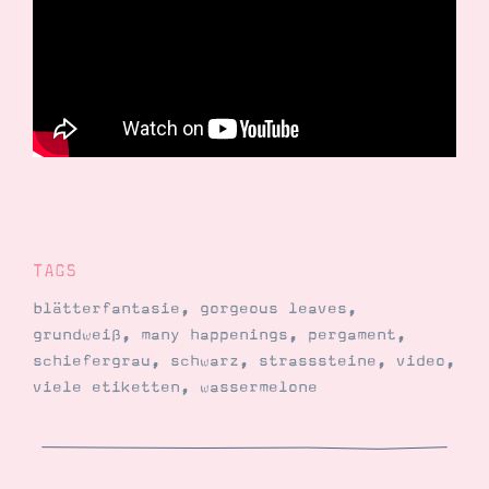
TAGS
blätterfantasie
,
gorgeous leaves
,
grundweiß
,
many happenings
,
pergament
,
schiefergrau
,
schwarz
,
strasssteine
,
video
,
viele etiketten
,
wassermelone