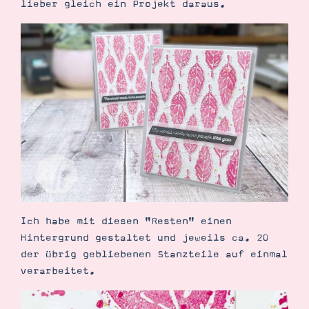
lieber gleich ein Projekt daraus.
Demonstrator werden
Blog
Gutscheine
Produkte erklärt
Über mich
Über Stampin’ Up!
Tipps & Tricks
Ordnungstipps
Ich habe mit diesen "Resten" einen
Hintergrund gestaltet und jeweils ca. 20
der übrig gebliebenen Stanzteile auf einmal
verarbeitet.