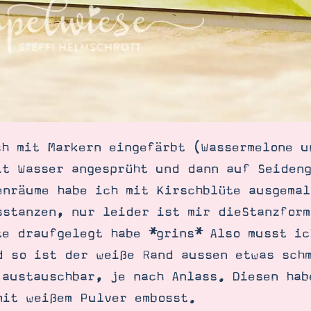
ch mit Markern eingefärbt (Wassermelone u
it Wasser angesprüht und dann auf Seideng
enräume habe ich mit Kirschblüte ausgemal
sstanzen, nur leider ist mir dieStanzform
te draufgelegt habe *grins* Also musst ic
d so ist der weiße Rand aussen etwas sch
 austauschbar, je nach Anlass. Diesen hab
mit weißem Pulver embosst.