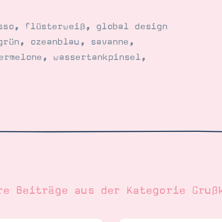
sso
,
flüsterweiß
,
global design
grün
,
ozeanblau
,
savanne
,
ermelone
,
wassertankpinsel
,
re Beiträge aus der Kategorie
Gruß