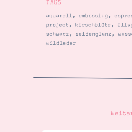
TAGS
aquarell
,
embossing
,
espre
project
,
kirschblüte
,
Oliv
schwarz
,
seidenglanz
,
wass
wildleder
Weite