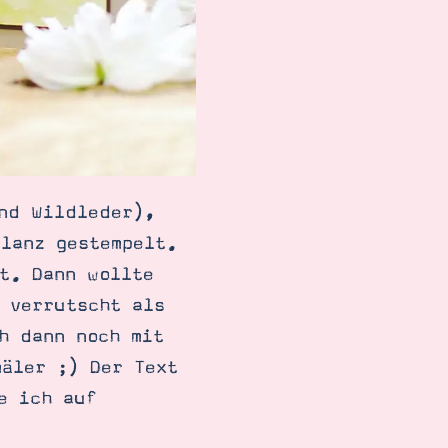
nd Wildleder),
lanz gestempelt.
t. Dann wollte
 verrutscht als
h dann noch mit
mäler ;) Der Text
e ich auf