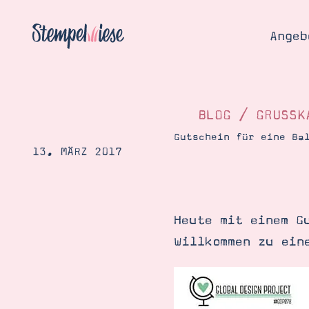
Angeb
BLOG
/
GRUSSKA
Gutschein für eine Ba
13. MÄRZ 2017
Angebo
Hier
Demons
Starten
Blog
Heute mit einem G
Katalog
Gutsch
Willkommen zu ein
Produ
Bestellen
Über 
Kontakt
Über 