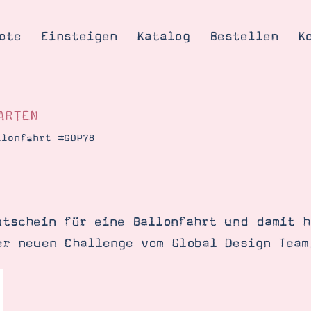
ote
Einsteigen
Katalog
Bestellen
K
RTEN
llonfahrt #GDP78
Tipps & Tricks
te
Ordnungstipp
trator werden
utschein für eine Ballonfahrt und damit h
eine
er neuen Challenge vom Global Design Team
kte erklärt
mich
Stampin’ Up!