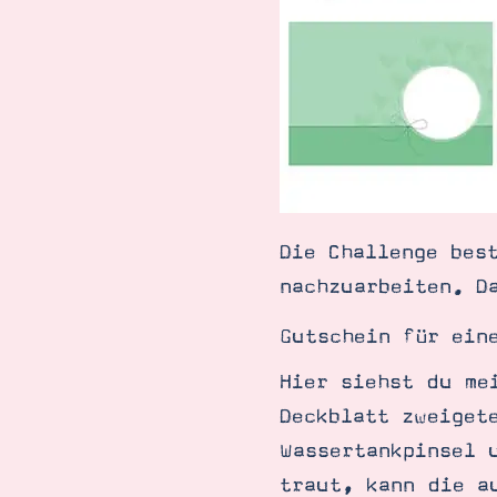
Die Challenge bes
nachzuarbeiten. D
Gutschein für ein
Hier siehst du me
Deckblatt zweiget
Wassertankpinsel 
Suche
Impressum
Datenschutz
traut, kann die a