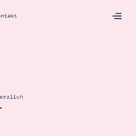
ontakt
s
erzlich
.