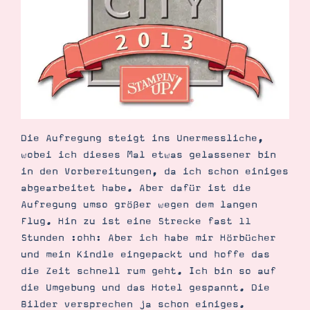
Demonstrator werden
Blog
Gutscheine
Produkte erklärt
Über mich
Über Stampin’ Up!
Die Aufregung steigt ins Unermessliche,
wobei ich dieses Mal etwas gelassener bin
in den Vorbereitungen, da ich schon einiges
Tipps & Tricks
abgearbeitet habe. Aber dafür ist die
Ordnungstipps
Aufregung umso größer wegen dem langen
Flug. Hin zu ist eine Strecke fast 11
Stunden :ohh: Aber ich habe mir Hörbücher
und mein Kindle eingepackt und hoffe das
die Zeit schnell rum geht. Ich bin so auf
die Umgebung und das Hotel gespannt. Die
Bilder versprechen ja schon einiges.