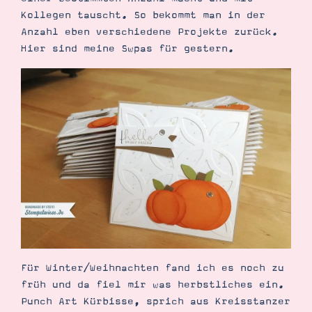
Demonstrator werden
Kollegen tauscht. So bekommt man in der
Blog
Anzahl eben verschiedene Projekte zurück.
Gutscheine
Produkte erklärt
Hier sind meine Swpas für gestern.
Über mich
Über Stampin’ Up!
Tipps & Tricks
Ordnungstipps
Für Winter/Weihnachten fand ich es noch zu
früh und da fiel mir was herbstliches ein.
Punch Art Kürbisse, sprich aus Kreisstanzer