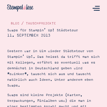
BLOG
/
TAUSCHPROJEKTE
Swaps für Stampin’ Up! Städtetour
11. SEPTEMBER 2013
Hier Starten
Katalog
Gestern war in Ulm wieder Städtetour von
Bestellen
Stampin’ Up!. Das heisst da trifft man sich
Kontakt
mit Kollegen, erfährt so eventuell was es
demnächst in Deutschland geben wird
*zwinker*, tauscht sich aus und tauscht
natürlich auch Ideen. Unter anderem eben
Swaps.
Swaps sind kleine Projekte (Karten,
Verpackungen, Minialben usw) die man in
Angebote
einer bestimmten Anzahl macht und mit