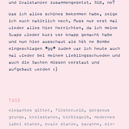
und Ovalstanzer zusammengesetzt. Süß, ne?
Was ich alles schönes bekommen habe, zeige
ich euch natürlich noch. Muss nur erst mal
Suche
Impressum
Datenschutz
wieder alles hier herrichten, da ich meine
Swaps wieder kurz vor knapp gemacht habe
und nun hier ausschaut als hät ne Bombe
eingeschlagen *gg* zudem war ich heute auch
mal wieder bei meinem Lieblingsschweden und
auch die Sachen müssen verstaut und
aufgebaut werden :)
TAGS
elegantes gitter
,
flüsterweiß
,
gorgeous
grunge
,
kreisstanze
,
kürbisgelb
,
modernes
label stanze
,
ovale stanze
,
savanne
,
six-