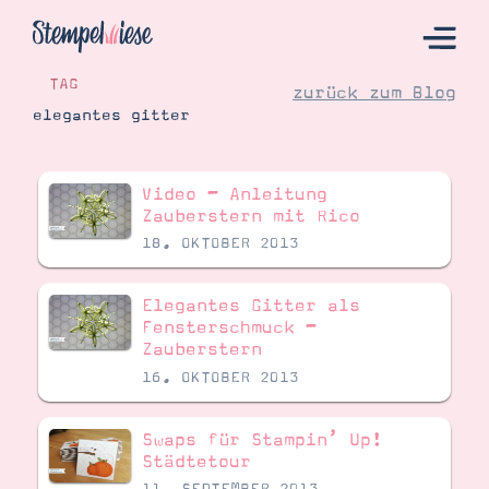
TAG
zurück zum Blog
elegantes gitter
Hier Starten
Video – Anleitung
Katalog
Zauberstern mit Rico
18. OKTOBER 2013
Bestellen
Kontakt
Elegantes Gitter als
Fensterschmuck –
Zauberstern
16. OKTOBER 2013
Swaps für Stampin’ Up!
Städtetour
Angebote
11. SEPTEMBER 2013