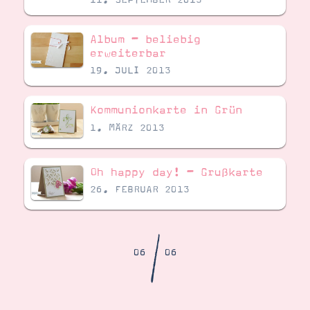
Demonstrator werden
Blog
Gutscheine
Album – beliebig
Produkte erklärt
erweiterbar
Über mich
Über Stampin’ Up!
19. JULI 2013
Kommunionkarte in Grün
1. MÄRZ 2013
Oh happy day! – Grußkarte
Tipps & Tricks
26. FEBRUAR 2013
Ordnungstipps
/
06
06