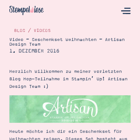
BLOG
/
VIDEOS
Video – Geschenkset Weihnachten – Artisan
Design Team
Hier Starten
1. DEZEMBER 2016
Katalog
Bestellen
Herzlich Willkommen zu meiner vorletzten
Blog Hop-Teilnahme im Stampin’ Up! Artisan
Kontakt
Design Team :)
Heute möchte ich dir ein Geschenkset für
Angebote
Weihnachten zeigen. Dieses Set besteht aus