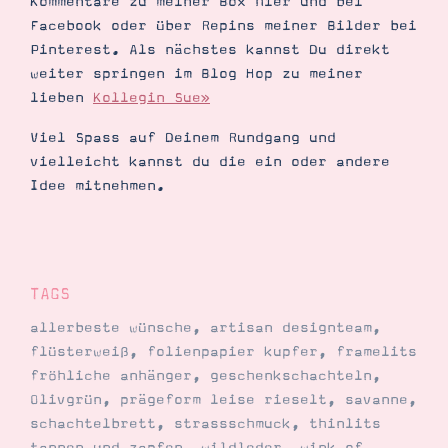
Kommentare zu meiner Box hier und bei
Facebook oder über Repins meiner Bilder bei
Pinterest. Als nächstes kannst Du direkt
weiter springen im Blog Hop zu meiner
lieben
Kollegin Sue»
Viel Spass auf Deinem Rundgang und
vielleicht kannst du die ein oder andere
Idee mitnehmen.
TAGS
allerbeste wünsche
,
artisan designteam
,
flüsterweiß
,
folienpapier kupfer
,
framelits
fröhliche anhänger
,
geschenkschachteln
,
Olivgrün
,
prägeform leise rieselt
,
savanne
,
schachtelbrett
,
strassschmuck
,
thinlits