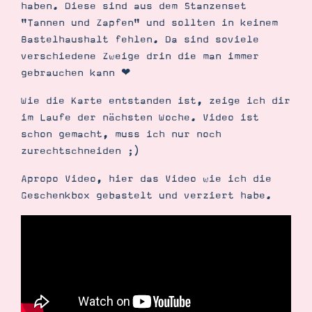
haben. Diese sind aus dem Stanzenset
"Tannen und Zapfen" und sollten in keinem
Bastelhaushalt fehlen. Da sind soviele
verschiedene Zweige drin die man immer
gebrauchen kann ❤︎
Wie die Karte entstanden ist, zeige ich dir
im Laufe der nächsten Woche. Video ist
schon gemacht, muss ich nur noch
zurechtschneiden ;)
Apropo Video, hier das Video wie ich die
Geschenkbox gebastelt und verziert habe.