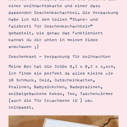
Demonstrator werden
einer Weihnachtskarte und einer dazu
Blog
passenden Geschenkschachtel. Die Verpackung
Gutscheine
Produkte erklärt
habe ich mit dem tollen "Stanz- und
Über mich
Falzbrett für Geschenkschachteln"
Über Stampin’ Up!
gebastelt. Wie genau das Funktioniert
kannst du dir unten in meinem Video
anschauen ;)
Geschenkset - Verpackung für Weihnachten
Meine Box hat die Größe 8,3 x 8,3 x 4,4cm.
Ich finde sie perfekt da alles Kleine wie
Tipps & Tricks
Ordnungstipps
zB Schmuck, Geld, Gutscheinkarten,
Pralinen, Babysöckchen, Badepralinen,
selbstgebackene Kekse, Tee, Taschenwärmer
(auch die für Erwachsene :D ) usw
reinpasst.