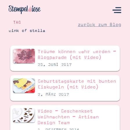
TAG
zurück zum Blog
wink of stella
Hier Starten
Träume können wahr werden –
Katalog
Blogparade (mit Video)
25. JUNI 2017
Bestellen
Kontakt
Geburtstagskarte mit bunten
Eiskugeln (mit Video)
2. MÄRZ 2017
Video – Geschenkset
Weihnachten – Artisan
Design Team
Angebote
1. DEZEMBER 2016