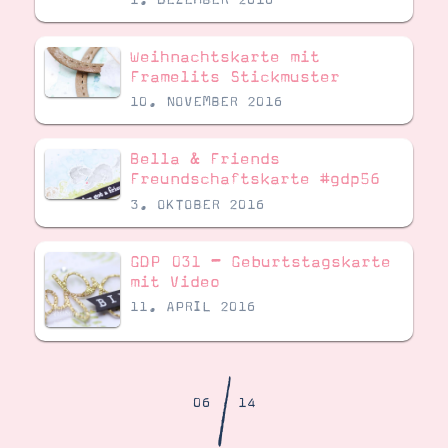
Demonstrator werden
Blog
Gutscheine
Weihnachtskarte mit
Produkte erklärt
Framelits Stickmuster
Über mich
Über Stampin’ Up!
10. NOVEMBER 2016
Bella & Friends
Freundschaftskarte #gdp56
3. OKTOBER 2016
GDP 031 – Geburtstagskarte
Tipps & Tricks
Ordnungstipps
mit Video
11. APRIL 2016
/
06
14