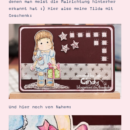
denen man meist die Malrichtung hinterher
Demonstrator werden
erkannt hat :) Hier also meine Tilda mit
Blog
Gutscheine
Geschenk:
Produkte erklärt
Über mich
Über Stampin’ Up!
Tipps & Tricks
Ordnungstipps
Und hier noch von Nahem: