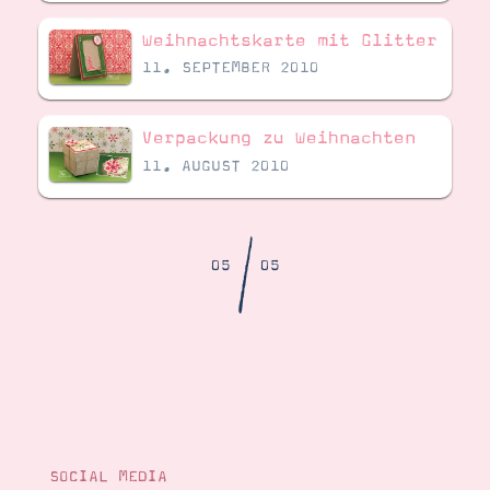
Demonstrator werden
Blog
Weihnachtskarte mit Glitter
Gutscheine
11. SEPTEMBER 2010
Produkte erklärt
Über mich
Über Stampin’ Up!
Verpackung zu Weihnachten
11. AUGUST 2010
/
05
05
Tipps & Tricks
Ordnungstipps
SOCIAL MEDIA