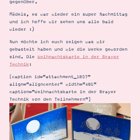
gegenüber.
Demonstrator werden
Blog
Mädels, es war wieder ein super Nachmittag
Gutscheine
Produkte erklärt
und ich hoffe wir sehen uns alle bald
Über mich
wieder :)
Über Stampin’ Up!
Nun möchte ich euch zeigen was wir
gebastelt haben und wie die Werke geworden
sind. Die
Weihnachtskarte in der Brayer
Technik
:
[caption id="attachment_1857"
Tipps & Tricks
align="aligncenter" width="480"
Ordnungstipps
caption="Weihnachtskarte in der Brayer
Technik von den Teilnehmern"]