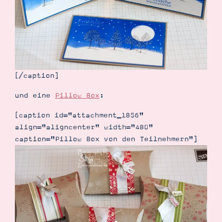
Suche
Impressum
Datenschutz
[/caption]
und eine
Pillow Box
:
[caption id="attachment_1856"
align="aligncenter" width="480"
caption="Pillow Box von den Teilnehmern"]