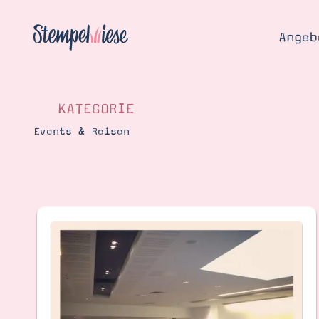
Angeb
KATEGORIE
Events & Reisen
Angebo
Hier
Demons
Starten
Blog
Katalog
Gutsch
Produ
Bestellen
Über 
Kontakt
Über 