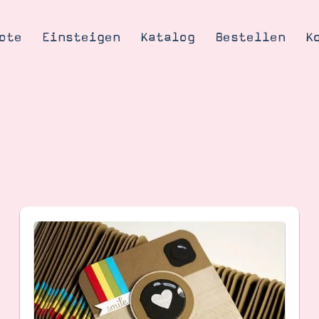
ote
Einsteigen
Katalog
Bestellen
K
Tipps & Tricks
te
Ordnungstipp
trator werden
eine
kte erklärt
mich
Stampin’ Up!