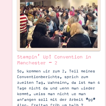
Stampin’ Up! Convention in
Manchester – 2
So, kommen wir zum 2. Teil meines
Conventionberichts, sprich zum
zweiten Tag. Wahnsinn, da ist man 4
Suche
Impressum
Datenschutz
Tage nicht da und wenn man wieder
kommt, weiss man nicht wo man
anfangen soll mit der Arbeit *gg*
Also, Freitag früh um halb 7