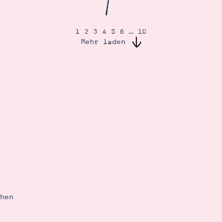
/
1
2
3
4
5
6
…
10
Mehr laden
ehen