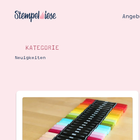
Angeb
KATEGORIE
Neuigkeiten
Angebo
Hier
Demons
Starten
Blog
Katalog
Gutsch
Produ
Bestellen
Über 
Kontakt
Über 