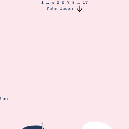
1
…
4
5
6
7
8
…
17
Mehr laden
ehen