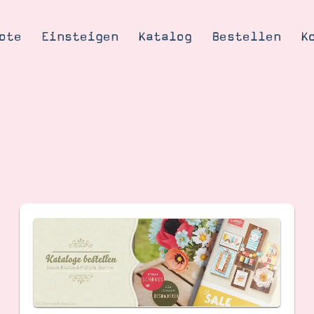
ote
Einsteigen
Katalog
Bestellen
K
Tipps & Tricks
te
Ordnungstipp
trator werden
eine
kte erklärt
mich
Stampin’ Up!