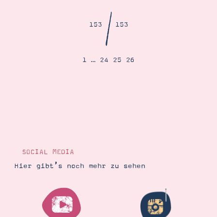
Demonstrator werden
Blog
/
Gutscheine
153
153
Produkte erklärt
Über mich
Über Stampin’ Up!
1
…
24
25
26
Tipps & Tricks
Ordnungstipps
SOCIAL MEDIA
Hier gibt’s noch mehr zu sehen