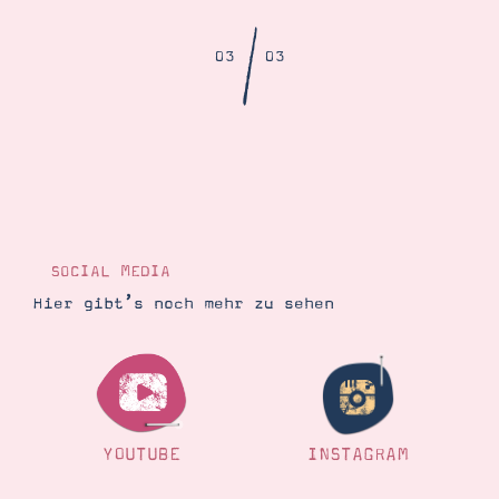
Demonstrator werden
Blog
/
Gutscheine
03
03
Produkte erklärt
Über mich
Über Stampin’ Up!
SOCIAL MEDIA
Tipps & Tricks
Hier gibt’s noch mehr zu sehen
Ordnungstipps
YOUTUBE
INSTAGRAM