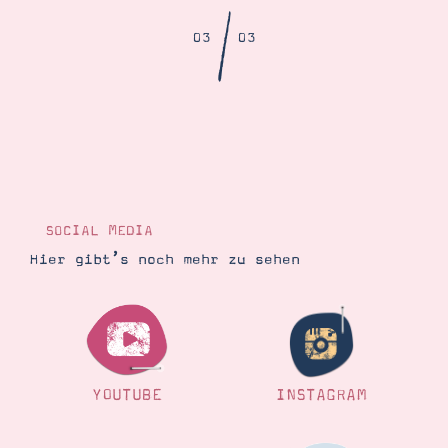
Demonstrator werden
/
Blog
03
03
Gutscheine
Produkte erklärt
Über mich
Über Stampin’ Up!
SOCIAL MEDIA
Hier gibt’s noch mehr zu sehen
Tipps & Tricks
Ordnungstipps
YOUTUBE
INSTAGRAM