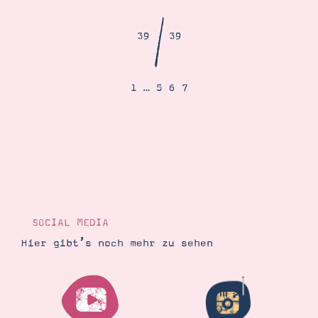
Demonstrator werden
Blog
/
Gutscheine
39
39
Produkte erklärt
Über mich
Über Stampin’ Up!
1
…
5
6
7
Tipps & Tricks
Ordnungstipps
SOCIAL MEDIA
Hier gibt’s noch mehr zu sehen