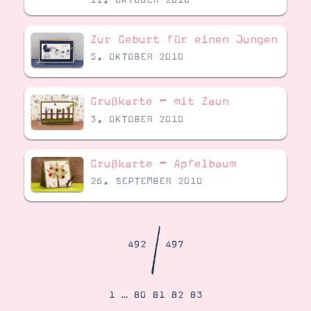
Demonstrator werden
Blog
Gutscheine
Zur Geburt für einen Jungen
Produkte erklärt
5. OKTOBER 2010
Über mich
Über Stampin’ Up!
Grußkarte – mit Zaun
3. OKTOBER 2010
Grußkarte – Apfelbaum
26. SEPTEMBER 2010
Tipps & Tricks
Ordnungstipps
/
492
497
1
…
80
81
82
83