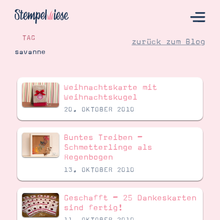
TAG
zurück zum Blog
savanne
Hier Starten
Weihnachtskarte mit
Katalog
Weihnachtskugel
20. OKTOBER 2010
Bestellen
Kontakt
Buntes Treiben –
Schmetterlinge als
Regenbogen
13. OKTOBER 2010
Geschafft – 25 Dankeskarten
sind fertig!
Angebote
11. OKTOBER 2010