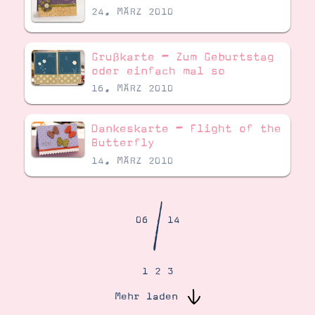
Demonstrator werden
24. MÄRZ 2010
Blog
Gutscheine
Produkte erklärt
Grußkarte – Zum Geburtstag
Über mich
oder einfach mal so
Über Stampin’ Up!
16. MÄRZ 2010
Dankeskarte – Flight of the
Butterfly
14. MÄRZ 2010
Tipps & Tricks
Ordnungstipps
/
06
14
1
2
3
Mehr laden