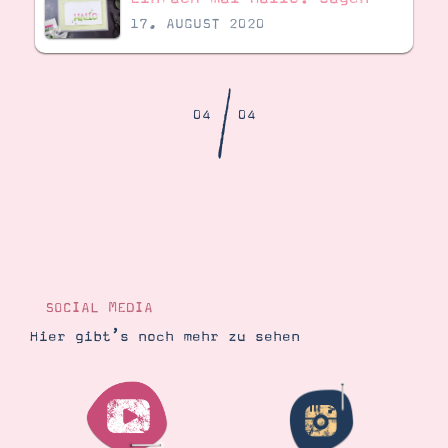
Demonstrator werden
17. AUGUST 2020
Blog
Gutscheine
Produkte erklärt
Über mich
/
Über Stampin’ Up!
04
04
Tipps & Tricks
Ordnungstipps
SOCIAL MEDIA
Hier gibt’s noch mehr zu sehen