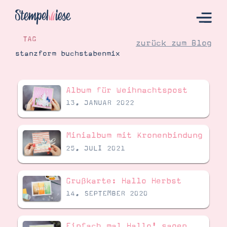
TAG
zurück zum Blog
stanzform buchstabenmix
Hier Starten
Album für Weihnachtspost
Katalog
13. JANUAR 2022
Bestellen
Kontakt
Minialbum mit Kronenbindung
25. JULI 2021
Grußkarte: Hallo Herbst
14. SEPTEMBER 2020
Angebote
Einfach mal Hallo! sagen