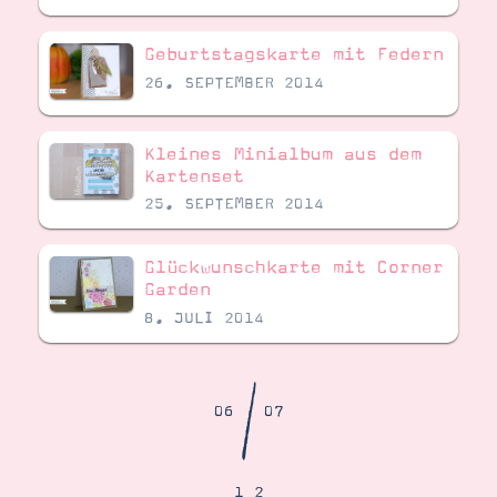
Demonstrator werden
Blog
Geburtstagskarte mit Federn
Gutscheine
Produkte erklärt
26. SEPTEMBER 2014
Über mich
Über Stampin’ Up!
Kleines Minialbum aus dem
Kartenset
25. SEPTEMBER 2014
Glückwunschkarte mit Corner
Garden
Tipps & Tricks
Ordnungstipps
8. JULI 2014
/
06
07
1
2