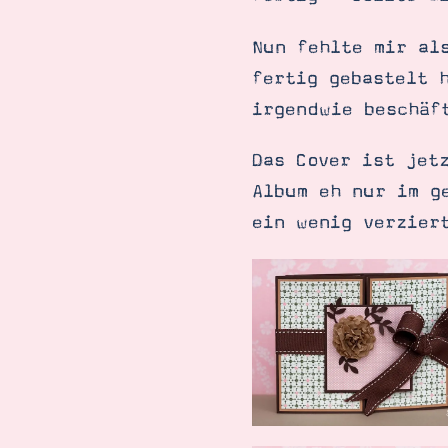
Nun fehlte mir al
fertig gebastelt 
irgendwie beschäf
Das Cover ist jet
Album eh nur im g
ein wenig verzier
Suche
Impressum
Datenschutz