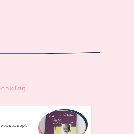
booking
 verscrappt