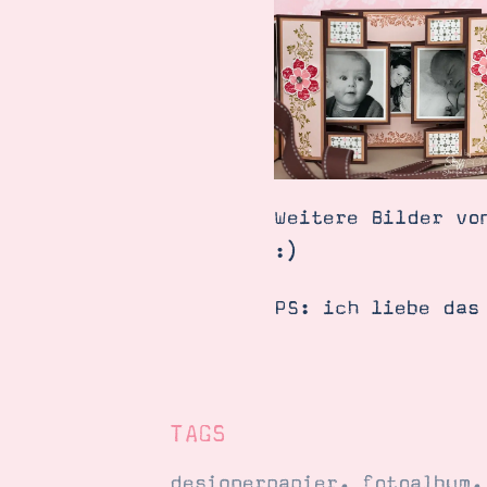
Weitere Bilder vo
:)
PS: ich liebe das
TAGS
designerpapier
,
fotoalbum