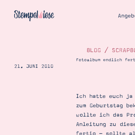
Angeb
BLOG
/
SCRAPB
Fotoalbum endlich fer
21. JUNI 2010
Angebo
Hier
Demons
Starten
Blog
Ich hatte euch ja
Katalog
Gutsch
zum Geburtstag be
Produ
Bestellen
wollte ich das Pr
Über 
Kontakt
Anleitung zu dies
Über 
fertig - sollte a