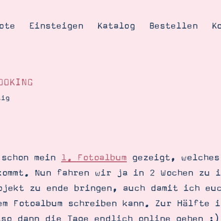
ote
Einsteigen
Katalog
Bestellen
K
OOKING
tig
Tipps & Tricks
te
Ordnungstipp
trator werden
 schon mein
1. Fotoalbum
gezeigt, welches
eine
kommt. Nun fahren wir ja in 2 Wochen zu 
kte erklärt
ojekt zu ende bringen, auch damit ich eu
mich
em Fotoalbum schreiben kann. Zur Hälfte i
Stampin’ Up!
lso dann die Tage endlich online gehen :)