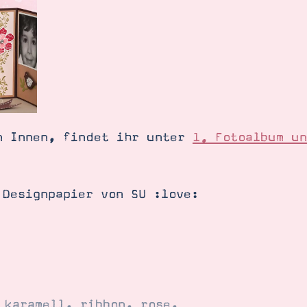
n Innen, findet ihr unter
1. Fotoalbum un
 Designpapier von SU :love:
,
karamell
,
ribbon
,
rose
,