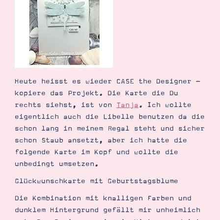
Demonstrator werden
Blog
Gutscheine
Produkte erklärt
Über mich
Über Stampin’ Up!
Heute heisst es wieder CASE the Designer -
kopiere das Projekt. Die Karte die Du
rechts siehst, ist von
Tanja
. Ich wollte
eigentlich auch die Libelle benutzen da die
schon lang in meinem Regal steht und sicher
Tipps & Tricks
Ordnungstipps
schon Staub ansetzt, aber ich hatte die
folgende Karte im Kopf und wollte die
unbedingt umsetzen.
Glückwunschkarte mit Geburtstagsblume
Die Kombination mit knalligen Farben und
dunklem Hintergrund gefällt mir unheimlich