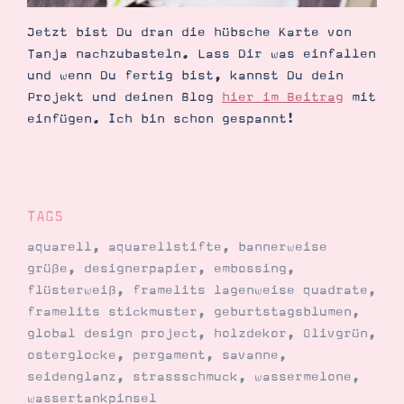
Jetzt bist Du dran die hübsche Karte von
Tanja nachzubasteln. Lass Dir was einfallen
und wenn Du fertig bist, kannst Du dein
Projekt und deinen Blog
hier im Beitrag
mit
einfügen. Ich bin schon gespannt!
TAGS
aquarell
,
aquarellstifte
,
bannerweise
grüße
,
designerpapier
,
embossing
,
flüsterweiß
,
framelits lagenweise quadrate
,
framelits stickmuster
,
geburtstagsblumen
,
global design project
,
holzdekor
,
Olivgrün
,
osterglocke
,
pergament
,
savanne
,
seidenglanz
,
strassschmuck
,
wassermelone
,
wassertankpinsel