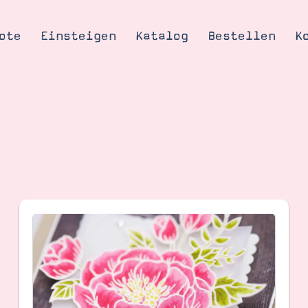
ote
Einsteigen
Katalog
Bestellen
K
Tipps & Tricks
te
Ordnungstipp
trator werden
eine
kte erklärt
mich
Stampin’ Up!