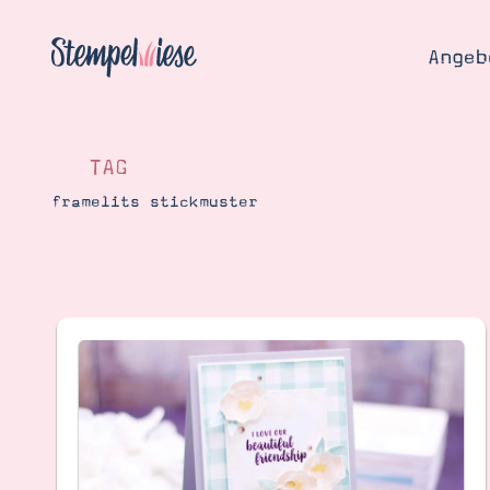
Angeb
TAG
framelits stickmuster
Angebo
Hier
Demons
Starten
Blog
Katalog
Gutsch
Produ
Bestellen
Über 
Kontakt
Über 