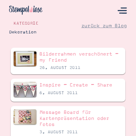
KATEGORIE
zurück zum Blog
Dekoration
Hier Starten
Bilderrahmen verschönert –
Katalog
my Friend
26. AUGUST 2011
Bestellen
Kontakt
Inspire – Create – Share
6. AUGUST 2011
Message Board für
Kartenpräsentation oder
Fotos
3. AUGUST 2011
Angebote