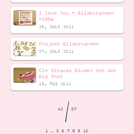
Demonstrator werden
Blog
I love You – Bilderrahmen
Gutscheine
Ribba
Produkte erklärt
Über mich
28. JULI 2011
Über Stampin’ Up!
Projekt Bilderrahmen
27. JULI 2011
Ein Strauss Blumen mit der
Big Shot
Tipps & Tricks
Ordnungstipps
19. MAI 2011
/
42
57
1
…
5
6
7
8
9
10