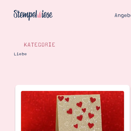
Angeb
KATEGORIE
Liebe
Angebo
Hier
Demons
Starten
Blog
Katalog
Gutsch
Produ
Bestellen
Über 
Kontakt
Über 