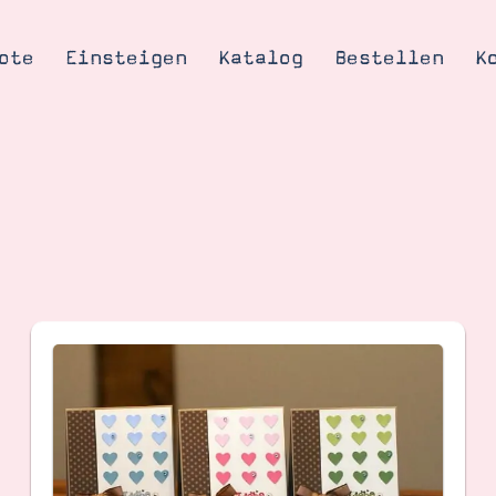
ote
Einsteigen
Katalog
Bestellen
K
Tipps & Tricks
te
Ordnungstipp
trator werden
eine
kte erklärt
mich
Stampin’ Up!