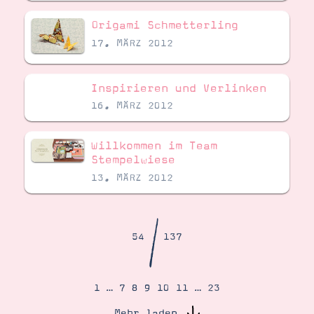
Demonstrator werden
Blog
Origami Schmetterling
Gutscheine
17. MÄRZ 2012
Produkte erklärt
Über mich
Über Stampin’ Up!
Inspirieren und Verlinken
16. MÄRZ 2012
Willkommen im Team
Stempelwiese
13. MÄRZ 2012
Tipps & Tricks
Ordnungstipps
/
54
137
1
…
7
8
9
10
11
…
23
Mehr laden