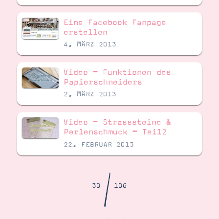
Demonstrator werden
Blog
Eine Facebook Fanpage
Gutscheine
Produkte erklärt
erstellen
Über mich
4. MÄRZ 2013
Über Stampin’ Up!
Video – Funktionen des
Papierschneiders
2. MÄRZ 2013
Video – Strasssteine &
Tipps & Tricks
Perlenschmuck – Teil2
Ordnungstipps
22. FEBRUAR 2013
/
30
106