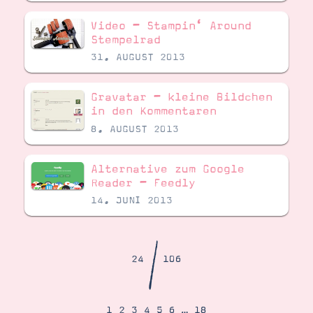
Demonstrator werden
Blog
Video – Stampin‘ Around
Gutscheine
Stempelrad
Produkte erklärt
31. AUGUST 2013
Über mich
Über Stampin’ Up!
Gravatar – kleine Bildchen
in den Kommentaren
8. AUGUST 2013
Alternative zum Google
Reader – Feedly
Tipps & Tricks
Ordnungstipps
14. JUNI 2013
/
24
106
1
2
3
4
5
6
…
18