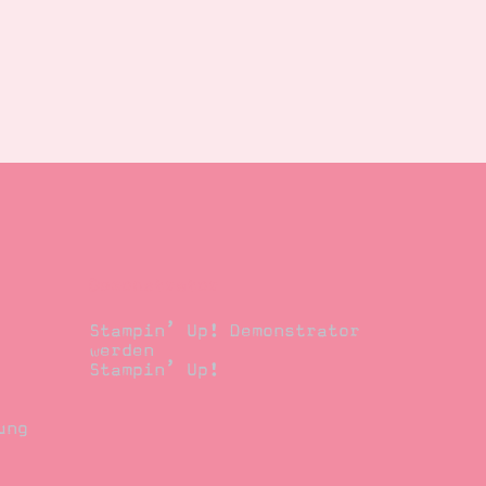
Demonstrator
Stampin’ Up! Demonstrator
werden
Stampin’ Up!
ung