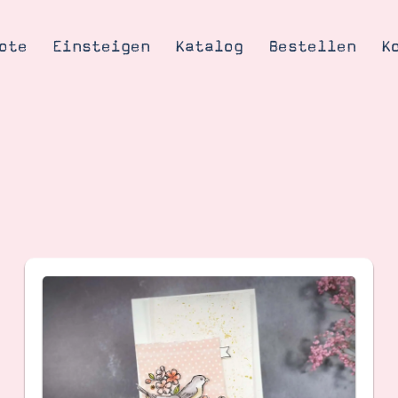
ote
Einsteigen
Katalog
Bestellen
K
Tipps & Tricks
te
Ordnungstipp
trator werden
eine
kte erklärt
mich
Stampin’ Up!