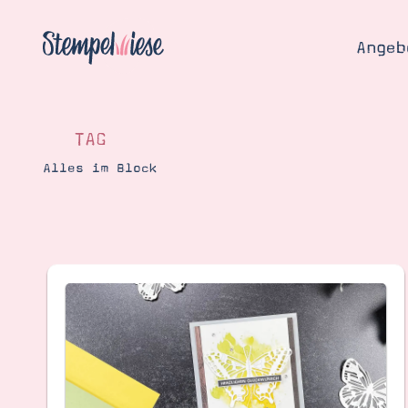
Angeb
TAG
Alles im Block
Angebo
Hier
Demons
Starten
Blog
Katalog
Gutsch
Produ
Bestellen
Über 
Kontakt
Über 