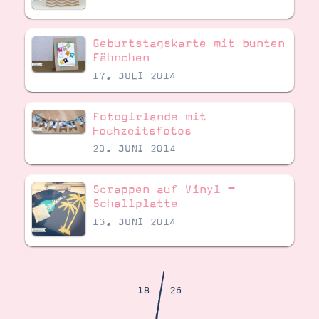
Demonstrator werden
Blog
Gutscheine
Geburtstagskarte mit bunten
Produkte erklärt
Fähnchen
Über mich
Über Stampin’ Up!
17. JULI 2014
Fotogirlande mit
Hochzeitsfotos
20. JUNI 2014
Scrappen auf Vinyl –
Tipps & Tricks
Ordnungstipps
Schallplatte
13. JUNI 2014
/
18
26