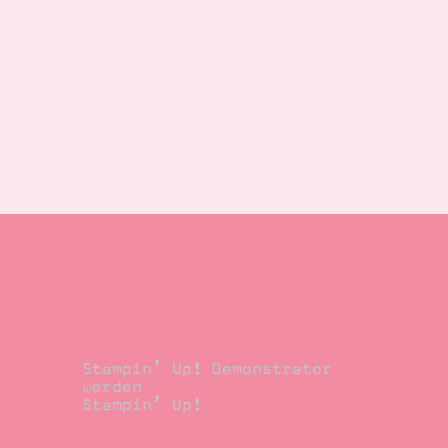
Demonstrator
Stampin’ Up! Demonstrator
werden
Stampin’ Up!