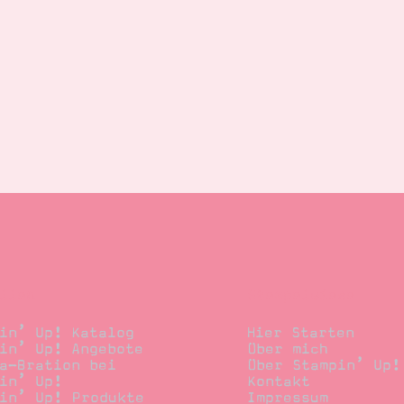
llen
Stempelwiese
in’ Up! Katalog
Hier Starten
in’ Up! Angebote
Über mich
a-Bration bei
Über Stampin’ Up!
in’ Up!
Kontakt
in’ Up! Produkte
Impressum