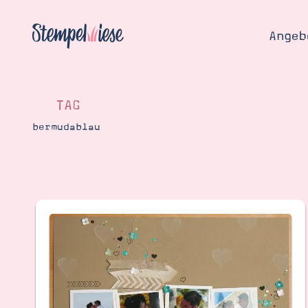
Angeb
TAG
bermudablau
Angebo
Hier
Demons
Starten
Blog
Katalog
Gutsch
Produ
Bestellen
Über 
Kontakt
Über 