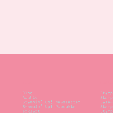
Blog
Beste
Blog
Stamp
Archiv
Stamp
Stampin’ Up! Newsletter
Sale-
Stampin’ Up! Produkte
Stamp
erklärt
Stamp