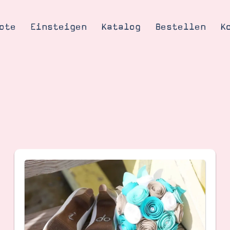
ote
Einsteigen
Katalog
Bestellen
K
Tipps & Tricks
te
Ordnungstipp
trator werden
eine
kte erklärt
mich
Stampin’ Up!