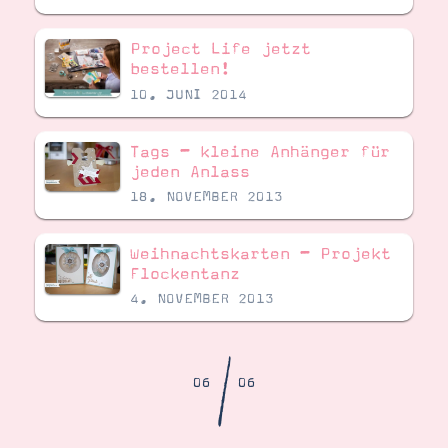
Demonstrator werden
Blog
Project Life jetzt
Gutscheine
Produkte erklärt
bestellen!
Über mich
10. JUNI 2014
Über Stampin’ Up!
Tags – kleine Anhänger für
jeden Anlass
18. NOVEMBER 2013
Weihnachtskarten – Projekt
Tipps & Tricks
Flockentanz
Ordnungstipps
4. NOVEMBER 2013
/
06
06