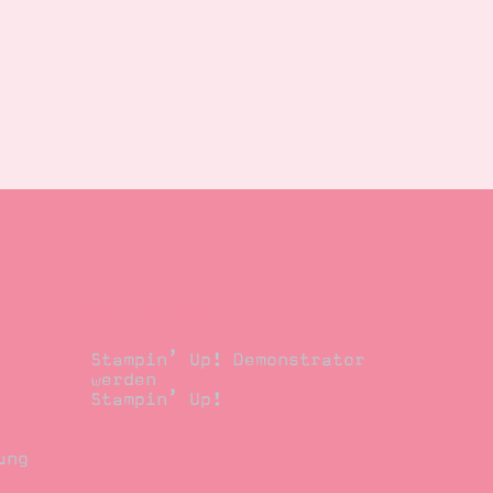
Demonstrator
Stampin’ Up! Demonstrator
werden
Stampin’ Up!
ung