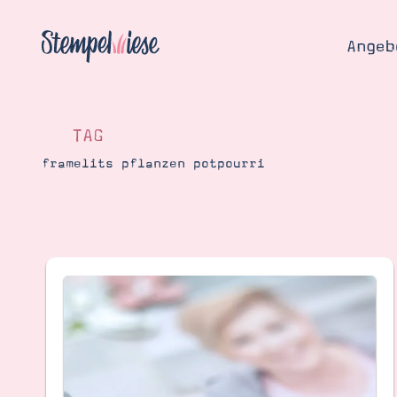
Angeb
TAG
framelits pflanzen potpourri
Angebo
Hier
Demons
Starten
Blog
Katalog
Gutsch
Produ
Bestellen
Über 
Kontakt
Über 