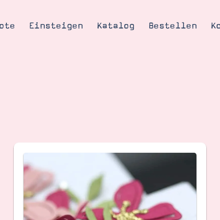
ote
Einsteigen
Katalog
Bestellen
K
Tipps & Tricks
te
Ordnungstipp
trator werden
eine
kte erklärt
mich
Stampin’ Up!