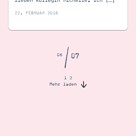
lieben Kollegin Michelle. Ich […]
22. FEBRUAR 2016
/
07
06
1
2
Mehr laden