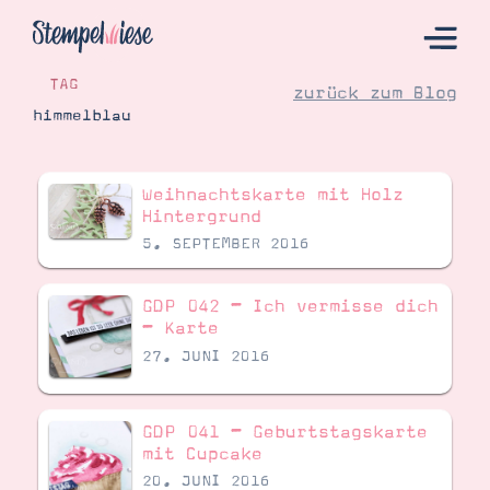
TAG
zurück zum Blog
himmelblau
Hier Starten
Weihnachtskarte mit Holz
Katalog
Hintergrund
5. SEPTEMBER 2016
Bestellen
Kontakt
GDP 042 – Ich vermisse dich
– Karte
27. JUNI 2016
GDP 041 – Geburtstagskarte
mit Cupcake
20. JUNI 2016
Angebote