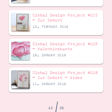
Demonstrator werden
Blog
Gutscheine
Global Design Project #023
Produkte erklärt
– Zur Geburt
Über mich
Über Stampin’ Up!
15. FEBRUAR 2016
Global Design Project #019
– Valentinskarte
18. JANUAR 2016
Tipps & Tricks
Ordnungstipps
Global Design Project #018
– Zur Geburt – Video
11. JANUAR 2016
/
12
20