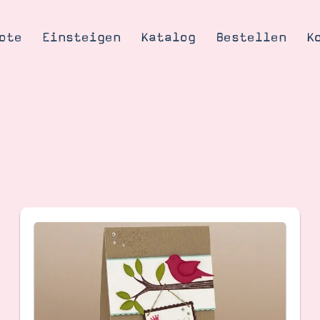
ote
Einsteigen
Katalog
Bestellen
K
Tipps & Tricks
te
Ordnungstipp
trator werden
eine
kte erklärt
mich
Stampin’ Up!