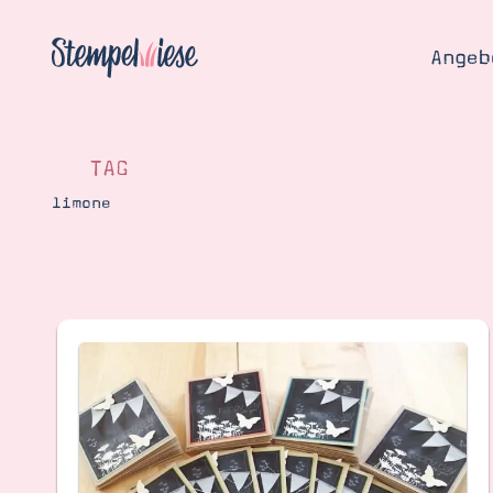
Angeb
TAG
limone
Angebo
Hier
Demons
Starten
Blog
Katalog
Gutsch
Produ
Bestellen
Über 
Kontakt
Über 