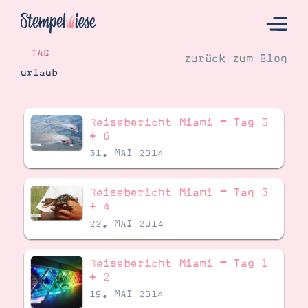
TAG
zurück zum Blog
urlaub
Hier Starten
Reisebericht Miami – Tag 5
Katalog
+ 6
31. MAI 2014
Bestellen
Kontakt
Reisebericht Miami – Tag 3
+ 4
22. MAI 2014
Reisebericht Miami – Tag 1
+ 2
19. MAI 2014
Angebote