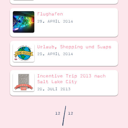
Demonstrator werden
Blog
Flughafen
Gutscheine
Produkte erklärt
29. APRIL 2014
Über mich
Über Stampin’ Up!
Urlaub, Shopping und Swaps
25. APRIL 2014
Incentive Trip 2013 nach
Tipps & Tricks
Ordnungstipps
Salt Lake City
20. JULI 2013
/
12
12