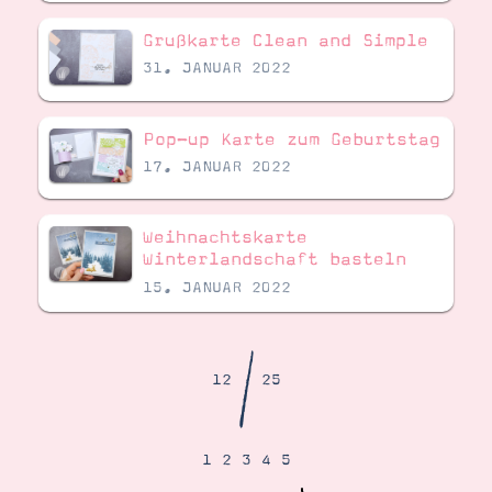
Demonstrator werden
Blog
Grußkarte Clean and Simple
Gutscheine
31. JANUAR 2022
Produkte erklärt
Über mich
Über Stampin’ Up!
Pop-up Karte zum Geburtstag
17. JANUAR 2022
Weihnachtskarte
Winterlandschaft basteln
15. JANUAR 2022
Tipps & Tricks
Ordnungstipps
/
12
25
1
2
3
4
5