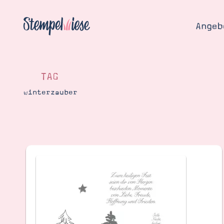
Angeb
TAG
winterzauber
Angebo
Hier
Demons
Starten
Blog
Katalog
Gutsch
Produ
Bestellen
Über 
Kontakt
Über 