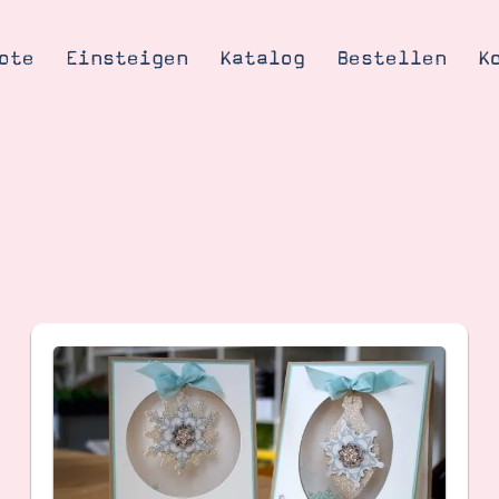
ote
Einsteigen
Katalog
Bestellen
K
Tipps & Tricks
te
Ordnungstipp
trator werden
eine
kte erklärt
mich
Stampin’ Up!