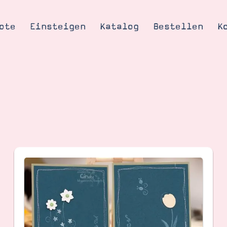
ote
Einsteigen
Katalog
Bestellen
K
Tipps & Tricks
te
Ordnungstipp
trator werden
eine
kte erklärt
mich
Stampin’ Up!