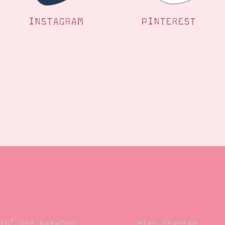
INSTAGRAM
PINTEREST
llen
Stempelwiese
in’ Up! Katalog
Hier Starten