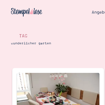
Angeb
TAG
wunderlicher garten
Angebo
Hier
Demons
Starten
Blog
Katalog
Gutsch
Produ
Bestellen
Über 
Kontakt
Über 