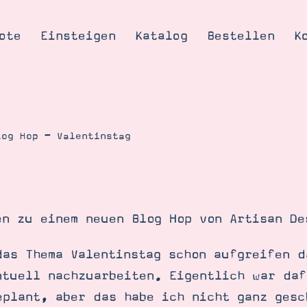
ote
Einsteigen
Katalog
Bestellen
K
log Hop – Valentinstag
Tipps & Tricks
te
Ordnungstipp
trator werden
en zu einem neuen Blog Hop von Artisan De
eine
kte erklärt
das Thema Valentinstag schon aufgreifen d
mich
ntuell nachzuarbeiten. Eigentlich war daf
Stampin’ Up!
eplant, aber das habe ich nicht ganz gesc