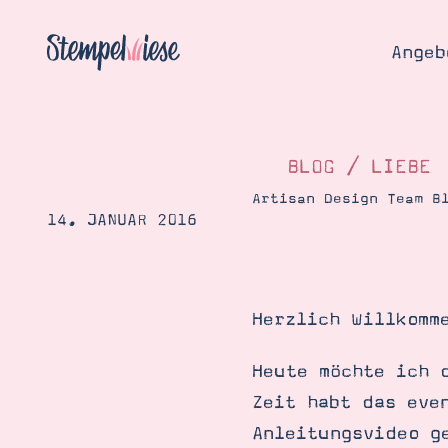
Angeb
BLOG
/
LIEBE
Artisan Design Team B
14. JANUAR 2016
Angebo
Hier
Demons
Starten
Blog
Herzlich Willkomm
Katalog
Gutsch
Produ
Bestellen
Heute möchte ich 
Über 
Zeit habt das eve
Kontakt
Über 
Anleitungsvideo g