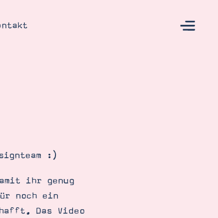
ontakt
s
signteam :)
amit ihr genug
ür noch ein
hafft. Das Video