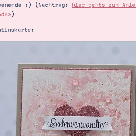
henende :) (Nachtrag:
hier gehts zum Anle
nde»
)
ntinskarte:
SUCHE