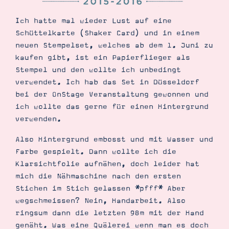
Demonstrator werden
Blog
Ich hatte mal wieder Lust auf eine
Gutscheine
Produkte erklärt
Schüttelkarte (Shaker Card) und in einem
Über mich
neuen Stempelset, welches ab dem 1. Juni zu
Über Stampin’ Up!
kaufen gibt, ist ein Papierflieger als
Stempel und den wollte ich unbedingt
verwendet. Ich hab das Set in Düsseldorf
bei der OnStage Veranstaltung gewonnen und
ich wollte das gerne für einen Hintergrund
verwenden.
Tipps & Tricks
Also Hintergrund embosst und mit Wasser und
Ordnungstipps
Farbe gespielt. Dann wollte ich die
Klarsichtfolie aufnähen, doch leider hat
mich die Nähmaschine nach den ersten
Stichen im Stich gelassen *pfff* Aber
wegschmeissen? Nein, Handarbeit. Also
ringsum dann die letzten 98m mit der Hand
genäht. Was eine Quälerei wenn man es doch