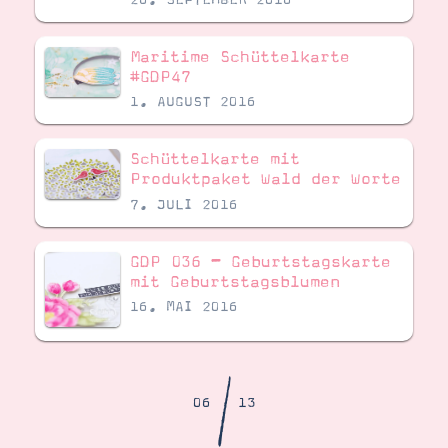
Demonstrator werden
Blog
Gutscheine
Maritime Schüttelkarte
Produkte erklärt
#GDP47
Über mich
Über Stampin’ Up!
1. AUGUST 2016
Schüttelkarte mit
Produktpaket Wald der Worte
7. JULI 2016
GDP 036 – Geburtstagskarte
Tipps & Tricks
Ordnungstipps
mit Geburtstagsblumen
16. MAI 2016
/
06
13