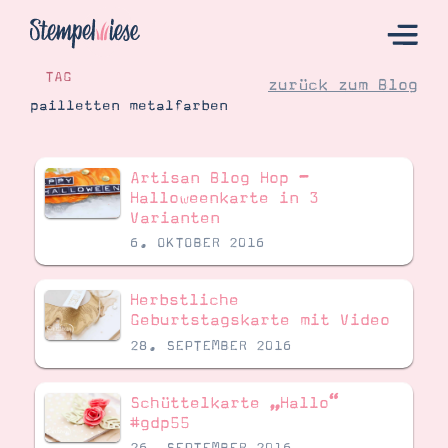
TAG
zurück zum Blog
pailletten metalfarben
Hier Starten
Artisan Blog Hop –
Katalog
Halloweenkarte in 3
Varianten
Bestellen
6. OKTOBER 2016
Kontakt
Herbstliche
Geburtstagskarte mit Video
28. SEPTEMBER 2016
Schüttelkarte „Hallo“
#gdp55
Angebote
26. SEPTEMBER 2016