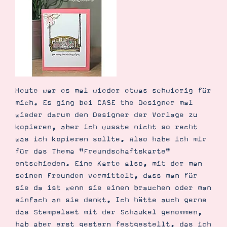
Demonstrator werden
Blog
Gutscheine
Produkte erklärt
Über mich
Über Stampin’ Up!
Heute war es mal wieder etwas schwierig für
mich. Es ging bei CASE the Designer mal
wieder darum den Designer der Vorlage zu
kopieren, aber ich wusste nicht so recht
Tipps & Tricks
was ich kopieren sollte. Also habe ich mir
Ordnungstipps
für das Thema "Freundschaftskarte"
entschieden. Eine Karte also, mit der man
seinen Freunden vermittelt, dass man für
sie da ist wenn sie einen brauchen oder man
einfach an sie denkt. Ich hätte auch gerne
das Stempelset mit der Schaukel genommen,
hab aber erst gestern festgestellt, das ich