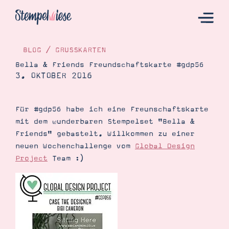
BLOG
/
GRUSSKARTEN
Bella & Friends Freundschaftskarte #gdp56
3. OKTOBER 2016
Hier Starten
Katalog
Für #gdp56 habe ich eine Freunschaftskarte
Bestellen
mit dem wunderbaren Stempelset "Bella &
Kontakt
Friends" gebastelt. Willkommen zu einer
neuen Wochenchallenge vom
Global Design
Project
Team :)
Angebote