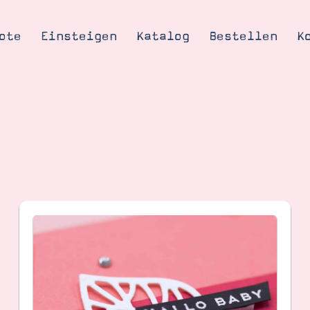
ote
Einsteigen
Katalog
Bestellen
K
Tipps & Tricks
te
Ordnungstipp
trator werden
eine
kte erklärt
mich
Stampin’ Up!