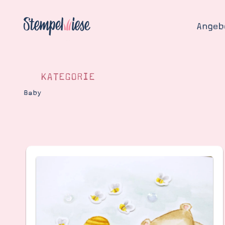
Angeb
KATEGORIE
Baby
Angebo
Hier
Demons
Starten
Blog
Katalog
Gutsch
Produ
Bestellen
Über 
Kontakt
Über 