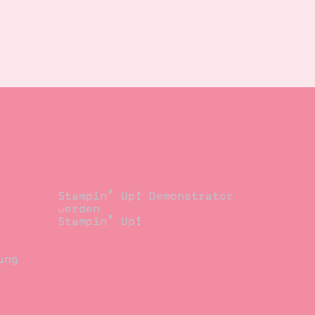
Demonstrator
Stampin’ Up! Demonstrator
werden
Stampin’ Up!
ung