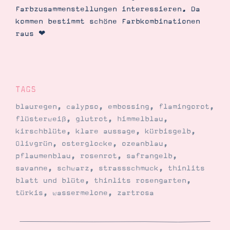
Farbzusammenstellungen interessieren. Da
kommen bestimmt schöne Farbkombinationen
raus ❤︎
TAGS
blauregen
,
calypso
,
embossing
,
flamingorot
,
flüsterweiß
,
glutrot
,
himmelblau
,
kirschblüte
,
klare aussage
,
kürbisgelb
,
Olivgrün
,
osterglocke
,
ozeanblau
,
pflaumenblau
,
rosenrot
,
safrangelb
,
savanne
,
schwarz
,
strassschmuck
,
thinlits
blatt und blüte
,
thinlits rosengarten
,
türkis
,
wassermelone
,
zartrosa