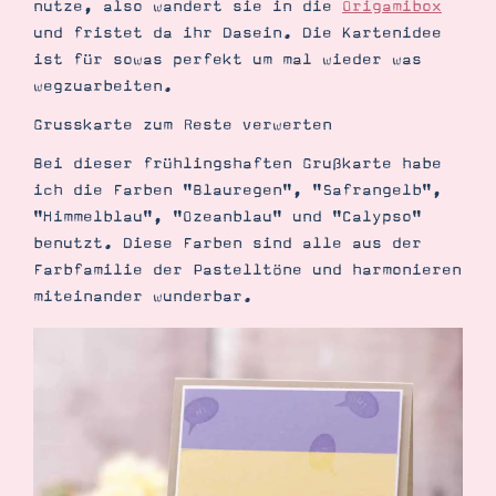
nutze, also wandert sie in die
Origamibox
Demonstrator werden
und fristet da ihr Dasein. Die Kartenidee
Blog
Gutscheine
ist für sowas perfekt um mal wieder was
Produkte erklärt
wegzuarbeiten.
Über mich
Über Stampin’ Up!
Grusskarte zum Reste verwerten
Bei dieser frühlingshaften Grußkarte habe
ich die Farben "Blauregen", "Safrangelb",
"Himmelblau", "Ozeanblau" und "Calypso"
benutzt. Diese Farben sind alle aus der
Farbfamilie der Pastelltöne und harmonieren
miteinander wunderbar.
Tipps & Tricks
Ordnungstipps