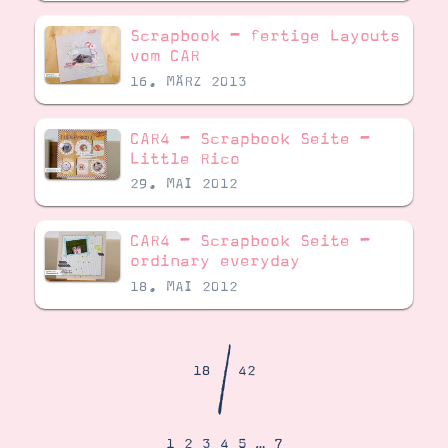
Demonstrator werden
Blog
Scrapbook – fertige Layouts
Gutscheine
vom CAR
Produkte erklärt
16. MÄRZ 2013
Über mich
Über Stampin’ Up!
CAR4 – Scrapbook Seite –
Little Rico
29. MAI 2012
CAR4 – Scrapbook Seite –
ordinary everyday
Tipps & Tricks
Ordnungstipps
18. MAI 2012
/
18
42
1
2
3
4
5
…
7