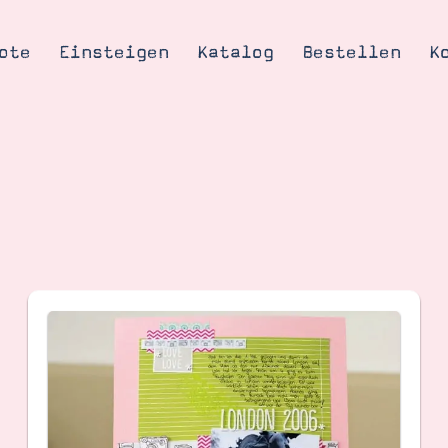
ote
Einsteigen
Katalog
Bestellen
K
Tipps & Tricks
te
Ordnungstipp
trator werden
eine
kte erklärt
mich
Stampin’ Up!