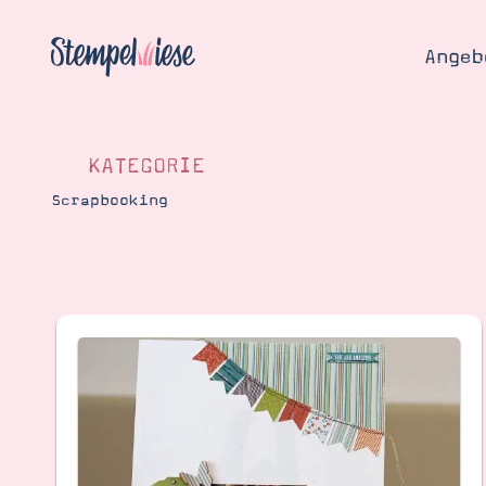
Angeb
KATEGORIE
Scrapbooking
Angebo
Hier
Demons
Starten
Blog
Katalog
Gutsch
Produ
Bestellen
Über 
Kontakt
Über 