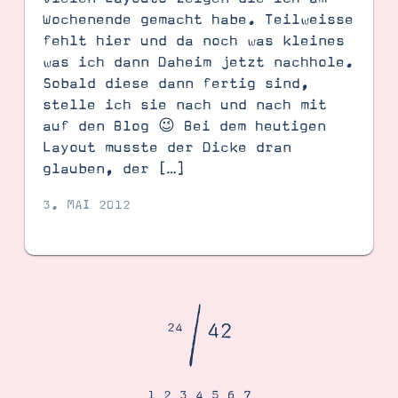
Wochenende gemacht habe. Teilweisse
fehlt hier und da noch was kleines
was ich dann Daheim jetzt nachhole.
Sobald diese dann fertig sind,
stelle ich sie nach und nach mit
auf den Blog 😉 Bei dem heutigen
Layout musste der Dicke dran
glauben, der […]
3. MAI 2012
/
42
24
1
2
3
4
5
6
7