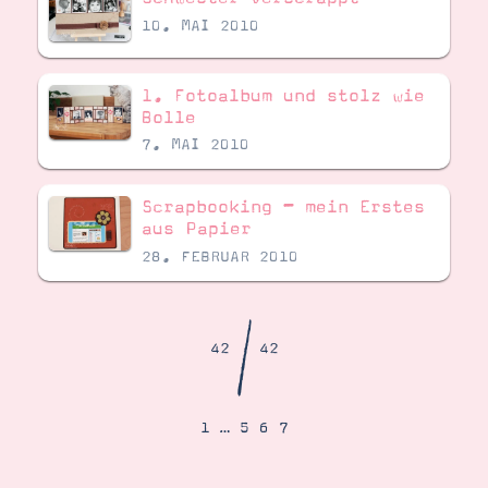
Demonstrator werden
10. MAI 2010
Blog
Gutscheine
Produkte erklärt
Über mich
1. Fotoalbum und stolz wie
Über Stampin’ Up!
Bolle
7. MAI 2010
Scrapbooking – mein Erstes
aus Papier
28. FEBRUAR 2010
Tipps & Tricks
Ordnungstipps
/
42
42
1
…
5
6
7